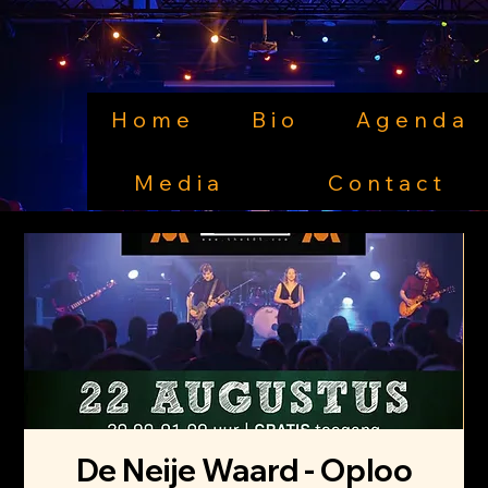
the485.com
Home
Bio
Agenda
Media
Contact
De Neije Waard - Oploo